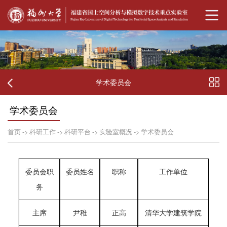
学术委员会
学术委员会
首页
->
科研工作
->
科研平台
->
实验室概况
->
学术委员会
委员会职
委员姓名
职称
工作单位
务
主席
尹稚
正高
清华大学建筑学院