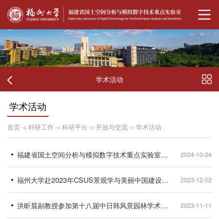
学术活动
学术活动
首页
->
科研工作
->
科研平台
->
开放与交流
->
学术活动
福建省国土空间分析与模拟数字技术重点实验室年会暨海峡城市环境智慧管理论坛圆满举行
2024-10-24
福州大学赴2023年CSUS景观学与美丽中国建设专委会年会并进行报告
2023-12-02
洪昕晨副教授参加第十八届中日韩风景园林学术研讨会并作报告
2023-11-11