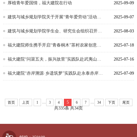
厚植青年爱国情，福大建院在行动
2025-09-09
建筑与城乡规划学院关于开展“青年爱劳动”活动的通知
2025-09-07
建筑与城乡规划学院学生会、研究生会组织召开全国学联二十八大精神专题学习交流会
2025-08-03
福大建院师生携手开启“青春桐木”茶村农家创意设计大学生暑期工作营！
2025-07-18
福大建院“问渠五夫，振兴故里”实践队赴武夷山五夫镇开展暑期社会实践
2025-07-16
福大建院“赤岸溯源·乡遗筑梦”实践队赴永泰赤岸村开展暑期社会实践（二）
2025-07-09
...
...
5
首页
上页
1
3
4
6
7
34
下页
尾页
共335条
共34页