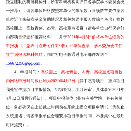
独立建制的科研机构外，所有科研机构均归口各学院学术委员会统
一推荐），请各单位严格按照本单位的限项数（限项数主要依据各
单位近年来获省基金资助情况及相关教师申报人数综合考虑）推荐
高校面上、高校青创、杰青、高校重点项目（
请各单位自行保存好
内部项目评选和推荐材料
），并于
2021年4月8日前将本单位纸质的
申报项目汇总表（点击附件3下载）经单位盖章、学术委员会主任
签字后报送校科技处
，同时将电子版通过电子邮件发送至
156672390@qq.com
。
4、申报时间：
高校面上、高校青创、杰青、高校重点项目校
内网络申报时间截止均为2021年4月7日（
其中杰青项目、重点项目
我处将依据项目申报情况，组织答辩、项目评审，
具体事宜2021年
4月12日
后另行通知）。
项目申报单位（指各有关学院、各有关单
位）务必确保在上述截止时间前在系统上提交项目申请书（
为防止
系统拥堵，请各申报单位合理安排项目申报时间，不要集中在最后
时限提交）。