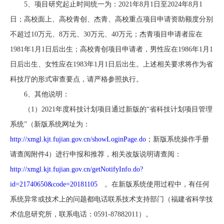
5、项目研究起止时间统一为：
2021年8月1日至2024年8月1
日；
高校面上、高校青创、杰青、高校重点项目申请资助额度分别
不超过
10万元、8万元、30万元、40万元
；
杰青项目
申请者应在
1981年1月1日
后出生；
高校青创项目
申请者，
男性应在1986年1月1
日后出生
、
女性应在1983年1月1日后出生
。上述相关要求将作为省
科技厅的形式审查要点，请严格参照执行。
6、其他说明：
（1）2021年度科技计划项目通过新版的“省科技计划项目管理
系统”（新版系统网址为：
http://xmgl.kjt.fujian.gov.cn/showLoginPage.do
；新版系统操作手册
请查阅
附件4
）进行申报和推荐，相关改版说明请查阅：
http://xmgl.kjt.fujian.gov.cn/getNotifyInfo.do?
id=21740650&code=20181105
。在新版系统使用过程中，有任何
系统异常或技术上的问题都电话联系技术支持部门（
福建省科学技
术信息研究所
，联系电话：
0591-87882011
）。