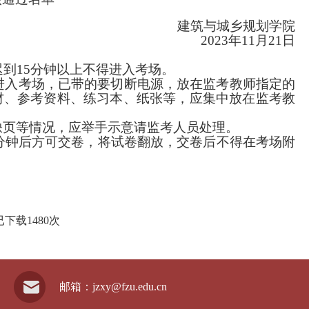
建筑与城乡规划学院
202
3
年
11月
21
日
到15分钟以上不得进入考场。
进入考场，已带的要切断电源，放在监考教师指定的
材、参考资料、练习本、纸张等，应集中放在监考教
缺页等情况，应举手示意请监考人员处理。
5分钟后方可交卷，将试卷翻放，交卷后不得在考场附
已下载
1480
次
邮箱：jzxy@fzu.edu.cn