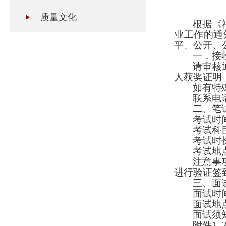
质量文化
根据《
业工作的通
平、公开、
一．接
请
审核
人获奖证明
如有特
联系电
二、笔
考试时
考试科
考试时
考试地
注意事
进行验证签
三、面
面试时
面试地
面试须
附件
1