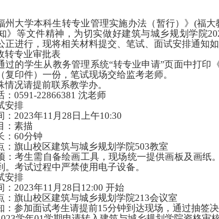
福州大学本科生转专业管理实施办法（暂行）》
(福大
知》等文件精神，为切实做好建筑与城乡规划学院20
公正进行，现将相关材料提交、笔试、面试安排通知如
收转专业审批表
通过的学生从教务管理系统
“转专业申请”页面中打印
（复印件）一份
，笔试现场交给监考老师。
殊情况请提前联系教学办。
话：
0591-22866381
沈
老师
试安排
间：
202
3
年
1
1
月
28
日
上午
10:30
目：素描
长：
60
分钟
点：旗山校区建筑与城乡规划学院
503教室
项：
考生需自备绘画工具，现场统一提供
画板及
画纸
到。考试过程中严禁使用电子设备。
试安排
间：
202
3
年
1
1
月
28
日
12:00
开始
点：旗山校区建筑与城乡规划学院
213会议室
知：参加面试考生请提前
15分钟到达现场，通过抽签
202
3
学年
01学期申请转入建筑与城乡规划学院资格审