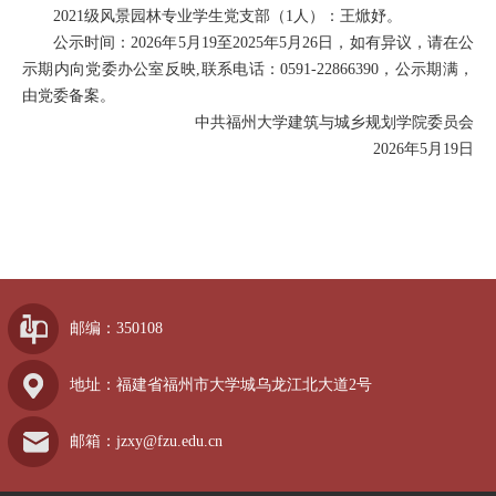
2021
级风景园林专业学生党支部（
1
人）：王焮妤。
公示时间：
2026
年
5
月
19
至
2025
年
5
月
26
日，如有异议，请在公
示期内向党委办公室反映
,
联系电话：
0591-22866390
，公示期满，
由党委备案。
中共福州大学建筑与城乡规划学院委员会
2026
年
5
月
19
日
邮编：350108
地址：福建省福州市大学城乌龙江北大道2号
邮箱：jzxy@fzu.edu.cn